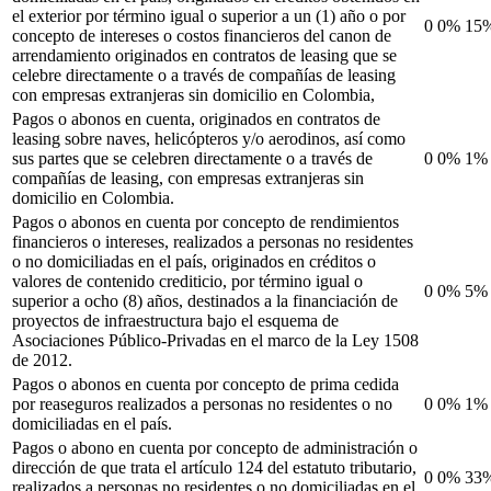
el exterior por término igual o superior a un (1) año o por
0
0%
15
concepto de intereses o costos financieros del canon de
arrendamiento originados en contratos de leasing que se
celebre directamente o a través de compañías de leasing
con empresas extranjeras sin domicilio en Colombia,
Pagos o abonos en cuenta, originados en contratos de
leasing sobre naves, helicópteros y/o aerodinos, así como
sus partes que se celebren directamente o a través de
0
0%
1%
compañías de leasing, con empresas extranjeras sin
domicilio en Colombia.
Pagos o abonos en cuenta por concepto de rendimientos
financieros o intereses, realizados a personas no residentes
o no domiciliadas en el país, originados en créditos o
valores de contenido crediticio, por término igual o
0
0%
5%
superior a ocho (8) años, destinados a la financiación de
proyectos de infraestructura bajo el esquema de
Asociaciones Público-Privadas en el marco de la Ley 1508
de 2012.
Pagos o abonos en cuenta por concepto de prima cedida
por reaseguros realizados a personas no residentes o no
0
0%
1%
domiciliadas en el país.
Pagos o abono en cuenta por concepto de administración o
dirección de que trata el artículo 124 del estatuto tributario,
0
0%
33
realizados a personas no residentes o no domiciliadas en el