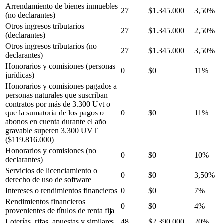
Arrendamiento de bienes inmuebles
27
$1.345.000
3,50%
(no declarantes)
Otros ingresos tributarios
27
$1.345.000
2,50%
(declarantes)
Otros ingresos tributarios (no
27
$1.345.000
3,50%
declarantes)
Honorarios y comisiones (personas
0
$0
11%
jurídicas)
Honorarios y comisiones pagados a
personas naturales que suscriban
contratos por más de 3.300 Uvt o
que la sumatoria de los pagos o
0
$0
11%
abonos en cuenta durante el año
gravable superen 3.300 UVT
($119.816.000)
Honorarios y comisiones (no
0
$0
10%
declarantes)
Servicios de licenciamiento o
0
$0
3,50%
derecho de uso de software
Intereses o rendimientos financieros
0
$0
7%
Rendimientos financieros
0
$0
4%
provenientes de títulos de renta fija
Loterías, rifas, apuestas y similares
48
$2.390.000
20%