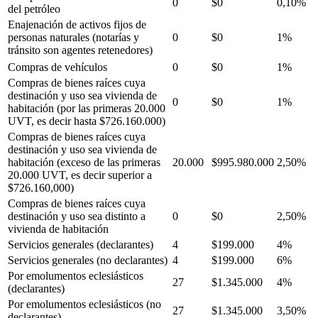
0
$0
0,10%
del petróleo
Enajenación de activos fijos de
personas naturales (notarías y
0
$0
1%
tránsito son agentes retenedores)
Compras de vehículos
0
$0
1%
Compras de bienes raíces cuya
destinación y uso sea vivienda de
0
$0
1%
habitación (por las primeras 20.000
UVT, es decir hasta $726.160.000)
Compras de bienes raíces cuya
destinación y uso sea vivienda de
habitación (exceso de las primeras
20.000
$995.980.000
2,50%
20.000 UVT, es decir superior a
$726.160,000)
Compras de bienes raíces cuya
destinación y uso sea distinto a
0
$0
2,50%
vivienda de habitación
Servicios generales (declarantes)
4
$199.000
4%
Servicios generales (no declarantes)
4
$199.000
6%
Por emolumentos eclesiásticos
27
$1.345.000
4%
(declarantes)
Por emolumentos eclesiásticos (no
27
$1.345.000
3,50%
declarantes)