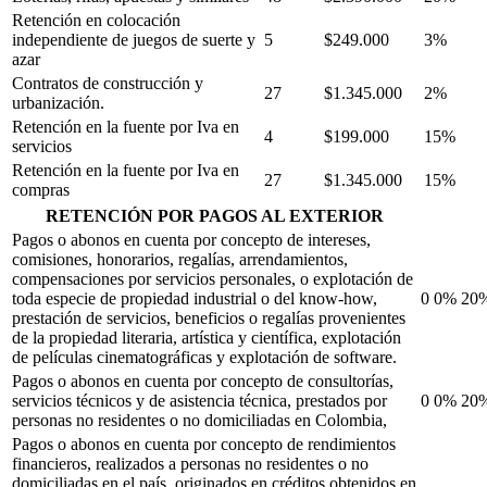
Retención en colocación
independiente de juegos de suerte y
5
$249.000
3%
azar
Contratos de construcción y
27
$1.345.000
2%
urbanización.
Retención en la fuente por Iva en
4
$199.000
15%
servicios
Retención en la fuente por Iva en
27
$1.345.000
15%
compras
RETENCIÓN POR PAGOS AL EXTERIOR
Pagos o abonos en cuenta por concepto de intereses,
comisiones, honorarios, regalías, arrendamientos,
compensaciones por servicios personales, o explotación de
toda especie de propiedad industrial o del know-how,
0
0%
20
prestación de servicios, beneficios o regalías provenientes
de la propiedad literaria, artística y científica, explotación
de películas cinematográficas y explotación de software.
Pagos o abonos en cuenta por concepto de consultorías,
servicios técnicos y de asistencia técnica, prestados por
0
0%
20
personas no residentes o no domiciliadas en Colombia,
Pagos o abonos en cuenta por concepto de rendimientos
financieros, realizados a personas no residentes o no
domiciliadas en el país, originados en créditos obtenidos en